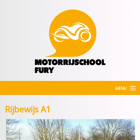
MENU
Home
Rijbewijs A1
Rijbewijs
Opfrissingscursussen